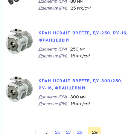
Диаметр (DN)
80 мм
Город
Давление (РN)
25 кгс/см²
Город
Номер телефона
Комментарий
КРАН 11С941П BREEZE, ДУ-250, РУ-16,
ФЛАНЦЕВЫЙ
Cоглашаюсь на обработку
персональных данных
ЗАГРУЗИТЬ
Диаметр (DN)
250 мм
Cоглашаюсь на обработку
персональных данных
ОТПРАВИТЬ
Давление (РN)
16 кгс/см²
Файл с реквизитами огранизации (любой формат, макс. 20
МБ)
ГОТОВО
Cоглашаюсь на обработку
персональных данных
КРАН 11С941П BREEZE, ДУ-300/250,
ГОТОВО
РУ-16, ФЛАНЦЕВЫЙ
Диаметр (DN)
300 мм
Давление (РN)
16 кгс/см²
1
...
26
27
28
29