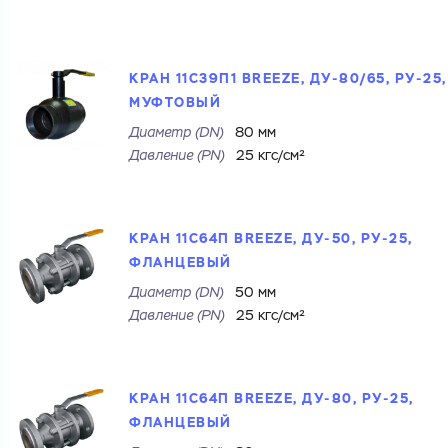
Перечислите товары, которые вас интересуют
и укажите какую информацию вы хотите по ним
получить. Мы свяжемся с вами в ближайшее время.
КРАН 11С39П1 BREEZE, ДУ-80/65, РУ-25,
МУФТОВЫЙ
Диаметр (DN)
80 мм
Купить как физ. лицо
Давление (РN)
25 кгс/см²
Купить как юр. лицо
Запросить КП
Запросить Счёт
Имя
КРАН 11С64П BREEZE, ДУ-50, РУ-25,
ФЛАНЦЕВЫЙ
Имя
Номер телефона
Диаметр (DN)
50 мм
Давление (РN)
25 кгс/см²
Номер телефона
Электронная почта
КРАН 11С64П BREEZE, ДУ-80, РУ-25,
ФЛАНЦЕВЫЙ
Электронная почта
Имя