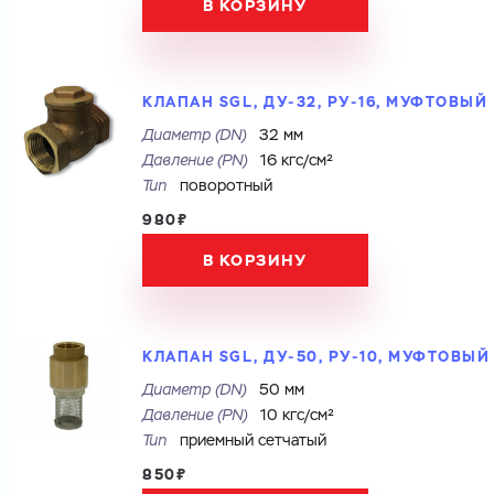
В КОРЗИНУ
КЛАПАН SGL, ДУ-32, РУ-16, МУФТОВЫЙ
Диаметр (DN)
32 мм
Давление (PN)
16 кгс/см²
Тип
поворотный
980₽
В КОРЗИНУ
Ваш запрос
КЛАПАН SGL, ДУ-50, РУ-10, МУФТОВЫЙ
Перечислите товары, которые вас интересуют
и укажите какую информацию вы хотите по ним
получить. Мы свяжемся с вами в ближайшее время.
Диаметр (DN)
50 мм
Давление (PN)
10 кгс/см²
Тип
приемный сетчатый
850₽