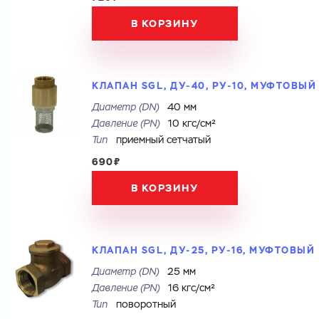
ЗАГРУЗИТЬ
Cоглашаюсь на обработку
персональных данных
В КОРЗИНУ
ОТПРАВИТЬ
Файл с реквизитами огранизации (любой формат, макс. 20
МБ)
ГОТОВО
Cоглашаюсь на обработку
персональных данных
КЛАПАН SGL, ДУ-40, РУ-10, МУФТОВЫЙ
ГОТОВО
Диаметр (DN)
40 мм
Давление (PN)
10 кгс/см²
Тип
приемный сетчатый
690₽
В КОРЗИНУ
КЛАПАН SGL, ДУ-25, РУ-16, МУФТОВЫЙ
Диаметр (DN)
25 мм
Давление (PN)
16 кгс/см²
Тип
поворотный