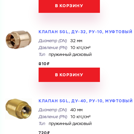
Купить как физ. лицо
В КОРЗИНУ
Купить как юр. лицо
Запросить КП
Запросить Счёт
Имя
КЛАПАН SGL, ДУ-32, РУ-10, МУФТОВЫЙ
Имя
Диаметр (DN)
32 мм
Номер телефона
Давление (PN)
10 кгс/см²
Тип
пружинный дисковый
Номер телефона
810₽
В КОРЗИНУ
Электронная почта
Электронная почта
Имя
Город
КЛАПАН SGL, ДУ-40, РУ-10, МУФТОВЫЙ
Город
Диаметр (DN)
40 мм
Номер телефона
Комментарий
Давление (PN)
10 кгс/см²
Тип
пружинный дисковый
Cоглашаюсь на обработку
персональных данных
720₽