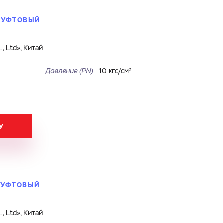
 МУФТОВЫЙ
, Ltd», Китай
Давление (PN)
10 кгс/см²
У
 МУФТОВЫЙ
, Ltd», Китай