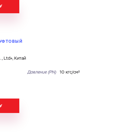
У
 МУФТОВЫЙ
, Ltd», Китай
Давление (PN)
10 кгс/см²
У