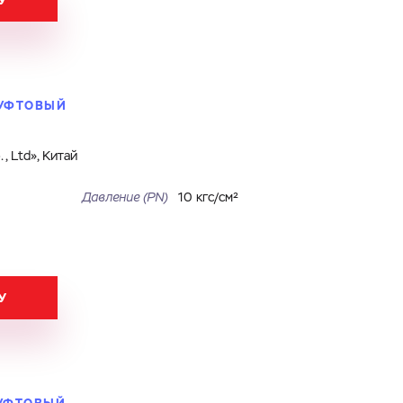
У
МУФТОВЫЙ
, Ltd», Китай
Давление (PN)
10 кгс/см²
У