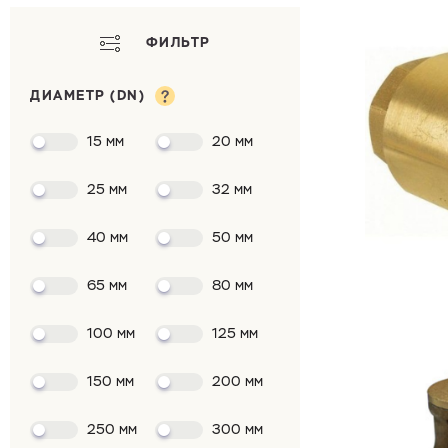
ФИЛЬТР
ДИАМЕТР (DN)
15 мм
20 мм
25 мм
32 мм
40 мм
50 мм
65 мм
80 мм
100 мм
125 мм
150 мм
200 мм
250 мм
300 мм