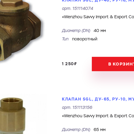
КЛАПАН SGL, ДУ-40, РУ-16, 
арт.
151114074
«Wenzhou Savvy Import & Export Co.
Диаметр (DN)
40 мм
Тип
поворотный
1 250₽
В КОРЗИН
КЛАПАН SGL, ДУ-65, РУ-10, 
арт.
151113156
«Wenzhou Savvy Import & Export Co.
Диаметр (DN)
65 мм