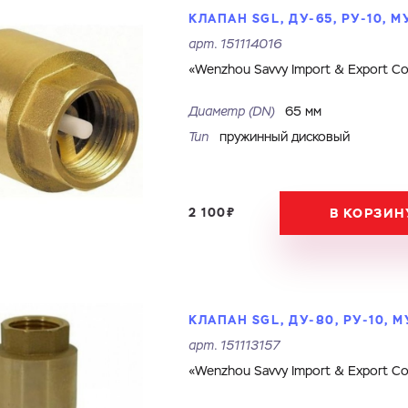
КЛАПАН SGL, ДУ-65, РУ-10, 
арт.
151114016
«Wenzhou Savvy Import & Export Co.
Ваш запрос
Диаметр (DN)
65 мм
Перечислите товары, которые вас интересуют и укажите какую информацию
вы хотите по ним получить. Мы свяжемся с вами в ближайшее время.
Тип
пружинный дисковый
Купить как физ. лицо
Купить как юр. лицо
2 100₽
В КОРЗИН
Имя
Номер телефона
Запросить КП
Запросить Счёт
Имя
Номер телефона
КЛАПАН SGL, ДУ-80, РУ-10,
Электронная почта
Город
арт.
151113157
«Wenzhou Savvy Import & Export Co.
Электронная почта
Город
Комментарий