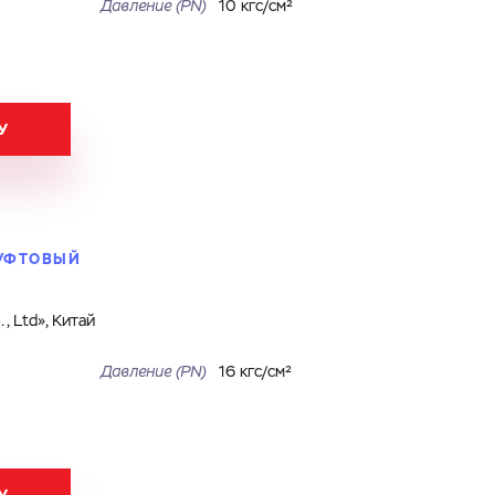
Давление (PN)
10 кгс/см²
У
МУФТОВЫЙ
, Ltd», Китай
Давление (PN)
16 кгс/см²