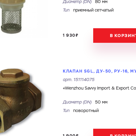
Диаметр (DN)
80 мм
Тип
приемный сетчатый
Файл с реквизитами огранизации (любой формат, макс. 20
ЗАГРУЗИТЬ
МБ)
Имя
Номер телефона
Cоглашаюсь на обработку
персональных данных
Cоглашаюсь на обработку
персональных данных
ГОТОВО
1 930₽
В КОРЗИН
Cоглашаюсь на обработку
персональных данных
ГОТОВО
ОТПРАВИТЬ
КЛАПАН SGL, ДУ-50, РУ-16, 
арт.
151114075
«Wenzhou Savvy Import & Export Co.
Диаметр (DN)
50 мм
Тип
поворотный
1 900₽