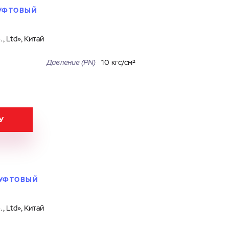
МУФТОВЫЙ
, Ltd», Китай
Давление (PN)
10 кгс/см²
У
 МУФТОВЫЙ
, Ltd», Китай