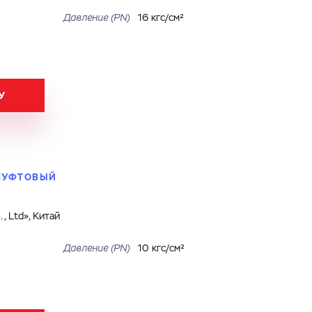
Давление (PN)
16 кгс/см²
У
 МУФТОВЫЙ
, Ltd», Китай
Давление (PN)
10 кгс/см²