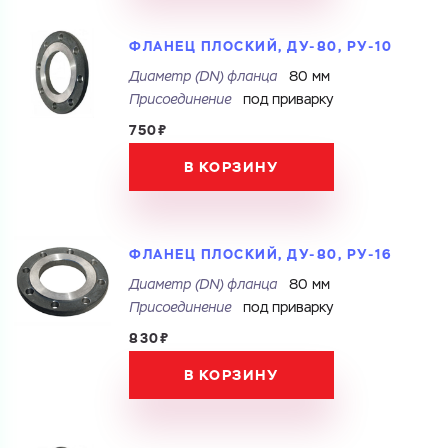
ФЛАНЕЦ ПЛОСКИЙ, ДУ-80, РУ-10
Ваш запрос
Диаметр (DN) фланца
80 мм
Перечислите товары, которые вас интересуют
и укажите какую информацию вы хотите по ним
Присоединение
под приварку
получить. Мы свяжемся с вами в ближайшее время.
750₽
В КОРЗИНУ
Купить как физ. лицо
Купить как юр. лицо
Запросить КП
ФЛАНЕЦ ПЛОСКИЙ, ДУ-80, РУ-16
Запросить Счёт
Имя
Диаметр (DN) фланца
80 мм
Присоединение
под приварку
Имя
830₽
Номер телефона
В КОРЗИНУ
Номер телефона
Электронная почта