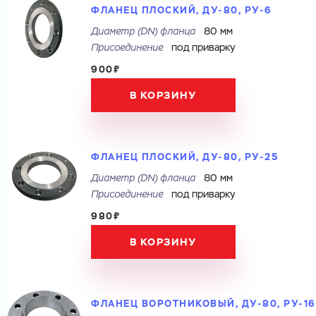
ФЛАНЕЦ ПЛОСКИЙ, ДУ-80, РУ-6
Диаметр (DN) фланца
80 мм
Электронная почта
Имя
Присоединение
под приварку
Город
900₽
Город
Номер телефона
В КОРЗИНУ
Комментарий
Cоглашаюсь на обработку
персональных данных
ЗАГРУЗИТЬ
ФЛАНЕЦ ПЛОСКИЙ, ДУ-80, РУ-25
Cоглашаюсь на обработку
персональных данных
ОТПРАВИТЬ
Диаметр (DN) фланца
80 мм
Файл с реквизитами огранизации (любой формат, макс. 20
МБ)
ГОТОВО
Присоединение
под приварку
Cоглашаюсь на обработку
персональных данных
980₽
В КОРЗИНУ
ГОТОВО
ФЛАНЕЦ ВОРОТНИКОВЫЙ, ДУ-80, РУ-16