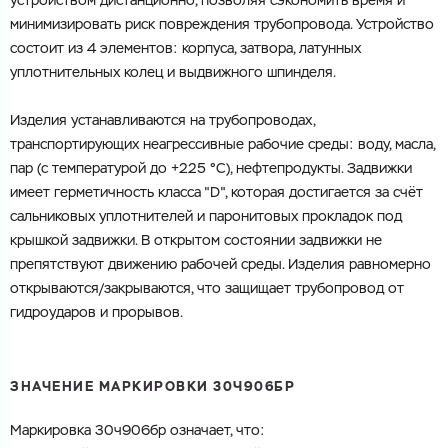
устройством
дистанционно
,
позволяя
сэкономить
время
и
минимизировать
риск
повреждения
трубопровода
.
Устройство
состоит
из
4
элементов
:
корпуса
,
затвора
,
латунных
уплотнительных
колец
и
выдвижного
шпинделя
.
Изделия
устанавливаются
на
трубопроводах
,
транспортирующих
неагрессивные
рабочие
среды
:
воду
,
масла
,
пар
(
с
температурой
до
+
225
°
С
),
нефтепродукты
.
Задвижки
имеет
герметичность
класса
"
D
",
которая
достигается
за
счёт
сальниковых
уплотнителей
и
паронитовых
прокладок
под
крышкой
задвижки
.
В
открытом
состоянии
задвижки
не
препятствуют
движению
рабочей
среды
.
Изделия
равномерно
открываются
/
закрываются
,
что
защищает
трубопровод
от
гидроударов
и
прорывов
.
ЗНАЧЕНИЕ
МАРКИРОВКИ
30Ч906БР
Маркировка
30ч906бр
означает
,
что
: