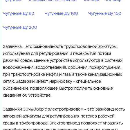
Город
Чугунные Ду 80
Чугунные Ду 100
Чугунные Ду 150
Город
Номер телефона
Комментарий
Чугунные Ду 200
Cоглашаюсь на обработку
персональных данных
ЗАГРУЗИТЬ
Задвижка
–
это
разновидность
трубопроводной
арматуры
,
Cоглашаюсь на обработку
персональных данных
ОТПРАВИТЬ
используемая
для
регулирования
и
перекрытия
потока
Файл с реквизитами огранизации (любой формат, макс. 20
МБ)
рабочей
среды
.
Данные
устройства
используются
в
системах
ГОТОВО
водоснабжения
,
водоотведения
,
орошения
,
пожаротушения
,
Cоглашаюсь на обработку
персональных данных
при
транспортировке
нефти
и
газа
,
а
также
канализационных
ГОТОВО
сетях
.
Задвижки
имеют
маркировку
–
специальное
обозначение
,
позволяющее
быстро
получить
основные
сведения
об
устройстве
.
Задвижки
30ч906бр
с
электроприводом
–
это
разновидность
запорной
арматуры
для
регулирования
потоков
рабочей
среды
в
трубопроводе
.
Электропривод
позволяет
управлять