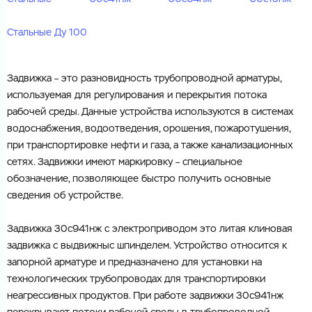
Электронная почта
Стальные Ду 100
Электронная почта
Имя
Город
Задвижка
–
это
разновидность
трубопроводной
арматуры
,
используемая
для
регулирования
и
перекрытия
потока
Город
Номер телефона
рабочей
среды
.
Данные
устройства
используются
в
системах
Комментарий
водоснабжения
,
водоотведения
,
орошения
,
пожаротушения
,
при
транспортировке
нефти
и
газа
,
а
также
канализационных
Cоглашаюсь на обработку
персональных данных
сетях
.
Задвижки
имеют
маркировку
–
специальное
ЗАГРУЗИТЬ
обозначение
,
позволяющее
быстро
получить
основные
Cоглашаюсь на обработку
персональных данных
ОТПРАВИТЬ
сведения
об
устройстве
.
Файл с реквизитами огранизации (любой формат, макс. 20
МБ)
ГОТОВО
Задвижка
30с941нж
с
электроприводом
это
литая
клиновая
Cоглашаюсь на обработку
персональных данных
задвижка
с
выдвижныс
шпинделем
.
Устройство
относится
к
ГОТОВО
запорной
арматуре
и
предназначено
для
установки
на
технологических
трубопроводах
для
транспортировки
неагрессивных
продуктов
.
При
работе
задвижки
30с941нж