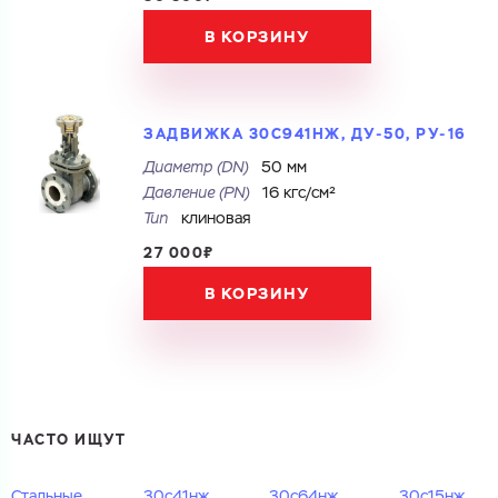
В КОРЗИНУ
Ваш запрос
Перечислите товары, которые вас интересуют
ЗАДВИЖКА 30С941НЖ, ДУ-50, РУ-16
и укажите какую информацию вы хотите по ним
получить. Мы свяжемся с вами в ближайшее время.
Диаметр (DN)
50 мм
Давление (PN)
16 кгс/см²
Тип
клиновая
27 000₽
Купить как физ. лицо
В КОРЗИНУ
Купить как юр. лицо
Запросить КП
Запросить Счёт
Имя
Имя
Номер телефона
ЧАСТО ИЩУТ
Номер телефона
Стальные
30с41нж
30с64нж
30с15нж