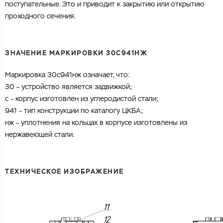
поступательные
.
Это
и
приводит
к
закрытию
или
открытию
проходного
сечения
.
ЗНАЧЕНИЕ
МАРКИРОВКИ
30С941НЖ
Маркировка
30с941нж
означает
,
что
:
30
–
устройство
является
задвижкой
;
с
–
корпус
изготовлен
из
углеродистой
стали
;
941
–
тип
конструкции
по
каталогу
ЦКБА
;
нж
–
уплотнения
на
кольцах
в
корпусе
изготовлены
из
нержавеющей
стали
.
ТЕХНИЧЕСКОЕ ИЗОБРАЖЕНИЕ