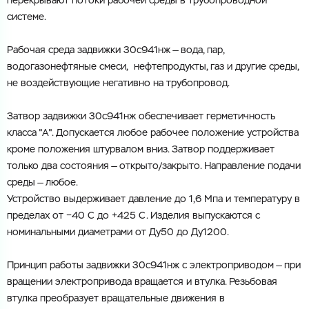
перекрывают
потоки
рабочей
среды
в
трубопроводной
системе
.
Рабочая
среда
задвижки
30с941нж
—
вода
,
пар
,
водогазонефтяные
смеси
,
нефтепродукты
,
газ
и
другие
среды
,
не
воздействующие
негативно
на
трубопровод
.
Затвор
задвижки
30с941нж
обеспечивает
герметичность
класса
"
А
".
Допускается
любое
рабочее
положение
устройства
кроме
положения
штурвалом
вниз
.
Затвор
поддерживает
только
два
состояния
—
открыто
/
закрыто
.
Направление
подачи
среды
—
любое
.
Устройство
выдерживает
давление
до
1
,
6
Мпа
и
температуру
в
пределах
от
−
40
С
до
+
425
С
.
Изделия
выпускаются
с
номинальными
диаметрами
от
Ду50
до
Ду1200
.
Принцип
работы
задвижки
30с941нж
с
электроприводом
—
при
вращении
электропривода
вращается
и
втулка
.
Резьбовая
втулка
преобразует
вращательные
движения
в