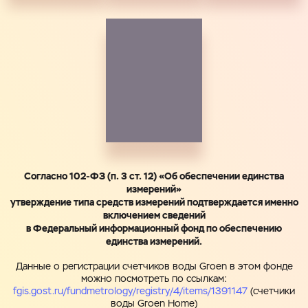
Запросить Счёт
Имя
Номер телефона
Электронная почта
Имя
Согласно 102-ФЗ (п. 3 ст. 12) «Об обеспечении единства
измерений»
утверждение типа средств измерений подтверждается именно
включением сведений
Город
Номер телефона
в Федеральный информационный фонд по обеспечению
единства измерений.
Данные о регистрации счетчиков воды Groen в этом фонде
Cоглашаюсь на обработку
персональных данных
можно посмотреть по ссылкам:
ЗАГРУЗИТЬ
fgis.gost.ru/fundmetrology/registry/4/items/1391147
(счетчики
ОТПРАВИТЬ
воды Groen Home)