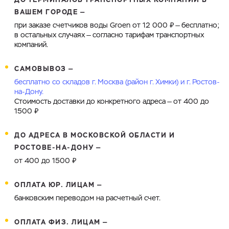
Запросить Счёт
ВАШЕМ ГОРОДЕ —
при заказе счетчиков воды Groen от 12 000 ₽ — бесплатно;
Имя
в остальных случаях — согласно тарифам транспортных
компаний.
Номер телефона
САМОВЫВОЗ —
бесплатно со складов г. Москва (район г. Химки) и г. Ростов-
на-Дону.
Стоимость доставки до конкретного адреса — от 400 до
1500 ₽
Имя
Электронная почта
ДО АДРЕСА В МОСКОВСКОЙ ОБЛАСТИ И
РОСТОВЕ-НА-ДОНУ
—
Номер телефона
Город
от 400 до 1500 ₽
ОПЛАТА ЮР. ЛИЦАМ —
Cоглашаюсь на обработку
персональных данных
банковским переводом на расчетный счет.
ЗАГРУЗИТЬ
ОТПРАВИТЬ
ОПЛАТА ФИЗ. ЛИЦАМ —
Файл с реквизитами огранизации (любой формат, макс. 20