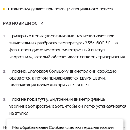
Штамповку делают при помощи специального пресса.
Город
Номер телефона
РАЗНОВИДНОСТИ
Cоглашаюсь на обработку
персональных данных
Приварные встык (воротниковые). Их используют при
ЗАГРУЗИТЬ
значительных разбросах температур: -255/+600 °С. На
ОТПРАВИТЬ
Файл с реквизитами огранизации (любой формат, макс. 20
фланцевом диске имеется симметричный выступ
МБ)
«воротник», который обеспечивает легкость приваривания.
Cоглашаюсь на обработку
персональных данных
Плоские. Благодаря большому диаметру, они свободно
ГОТОВО
одеваются, а потом привариваются двумя швами.
Эксплуатация возможна при -70/+300 °С.
Плоские под втулку. Внутренний диаметр фланца
увеличивают (растачивают), чтобы он легко устанавливался
на втулку.
На нашем сайте представлены фланцы с диаметром 15-600 мм
Мы обрабатываем Cookies с целью персонализации