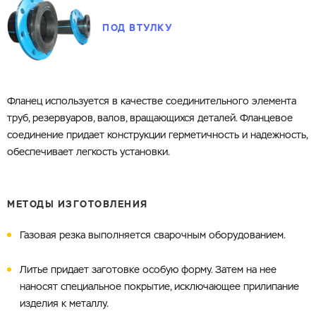
и укажите какую информацию вы хотите по ним
получить. Мы свяжемся с вами в ближайшее время.
ПОД ВТУЛКУ
Фланец используется в качестве соединительного элемента
Запросить КП
труб, резервуаров, валов, вращающихся деталей
. Фланцевое
Запросить Счёт
соединение придает конструкции герметичность и надежность,
обеспечивает легкость установки.
Имя
МЕТОДЫ ИЗГОТОВЛЕНИЯ
Номер телефона
Газовая резка выполняется сварочным оборудованием.
Литье придает заготовке особую форму. Затем на нее
наносят специальное покрытие, исключающее прилипание
Электронная почта
Имя
изделия к металлу.