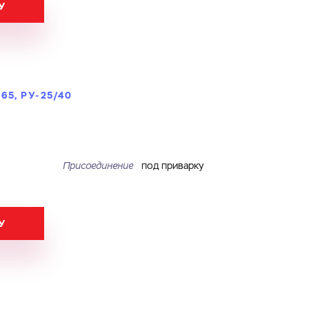
У
5, РУ-25/40
Присоединение
под приварку
У