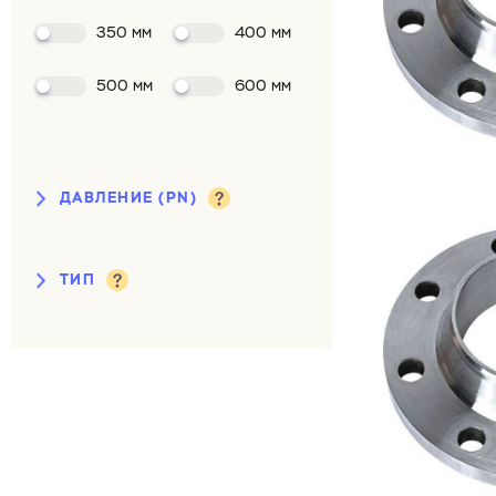
350 мм
400 мм
500 мм
600 мм
ДАВЛЕНИЕ (PN)
от 0,1 до 2,5 кгс/см²
ТИП
6 кгс/см²
10 кгс/см²
воротниковый
16 кгс/см²
плоский
25 кгс/см²