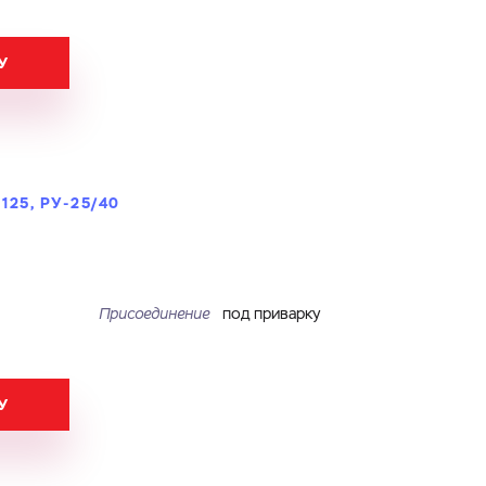
У
25, РУ-25/40
Присоединение
под приварку
У