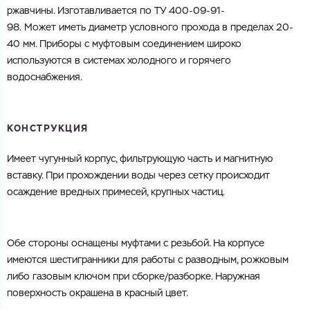
ржавчины. Изготавливается по ТУ 400-09-91-
98. Может иметь диаметр условного прохода в пределах 20-
Город
Номер телефона
40 мм. Приборы с муфтовым соединением широко
Комментарий
используются в системах холодного и горячего
водоснабжения
.
Cоглашаюсь на обработку
персональных данных
ЗАГРУЗИТЬ
Cоглашаюсь на обработку
персональных данных
ОТПРАВИТЬ
Файл с реквизитами огранизации (любой формат, макс. 20
КОНСТРУКЦИЯ
МБ)
ГОТОВО
Cоглашаюсь на обработку
персональных данных
Имеет чугунный корпус, фильтрующую часть и магнитную
вставку. При прохождении воды через сетку происходит
ГОТОВО
осаждение вредных примесей, крупных частиц.
Обе стороны оснащены муфтами с резьбой. На корпусе
имеются шестигранники для работы с разводным, рожковым
либо газовым ключом при сборке/разборке. Наружная
поверхность окрашена в красный цвет.