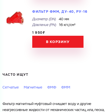
Перечислите товары, которые вас интересуют
и укажите какую информацию вы хотите по ним
получить. Мы свяжемся с вами в ближайшее время.
ФИЛЬТР ФММ, ДУ-40, РУ-16
Диаметр (DN)
40 мм
Давление (РN)
16 кгс/см²
Купить как физ. лицо
1 950₽
Купить как юр. лицо
В КОРЗИНУ
Запросить КП
Запросить Счёт
Имя
Имя
Номер телефона
ЧАСТО ИЩУТ
Номер телефона
Сетчатые
Магнитные
ФМФ
ФММ
Электронная почта
Фильтр магнитный муфтовый очищает воду и другие
Электронная почта
Имя
неагрессивные жидкости от механических частиц, ила, песка,
Город