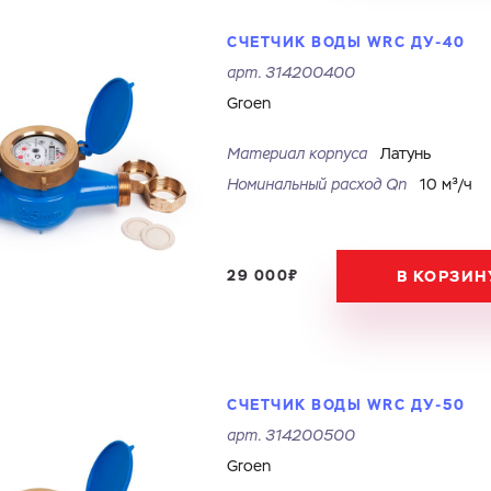
СЧЕТЧИК ВОДЫ WRC ДУ-40
арт.
314200400
Groen
Материал корпуса
Латунь
Номинальный расход Qn
10 м³/ч
Ваш запрос
Перечислите товары, которые вас интересуют и укажите какую информацию
вы хотите по ним получить. Мы свяжемся с вами в ближайшее время.
29 000₽
В КОРЗИН
Купить как физ. лицо
Купить как юр. лицо
Имя
Номер телефона
СЧЕТЧИК ВОДЫ WRC ДУ-50
Запросить КП
Запросить Счёт
арт.
314200500
Groen
Имя
Номер телефона