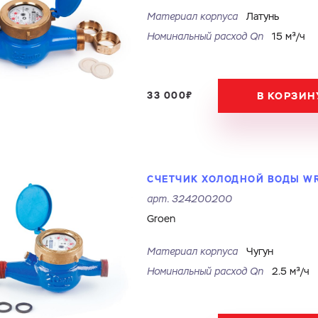
Электронная почта
Город
Материал корпуса
Латунь
Номинальный расход Qn
15 м³/ч
Электронная почта
Город
Комментарий
33 000₽
В КОРЗИН
Файл с реквизитами огранизации (любой формат, макс. 20
ЗАГРУЗИТЬ
МБ)
Имя
Номер телефона
Cоглашаюсь на обработку
персональных данных
Cоглашаюсь на обработку
персональных данных
ГОТОВО
Cоглашаюсь на обработку
персональных данных
ГОТОВО
СЧЕТЧИК ХОЛОДНОЙ ВОДЫ WRC
ОТПРАВИТЬ
арт.
324200200
Groen
Материал корпуса
Чугун
Номинальный расход Qn
2.5 м³/ч