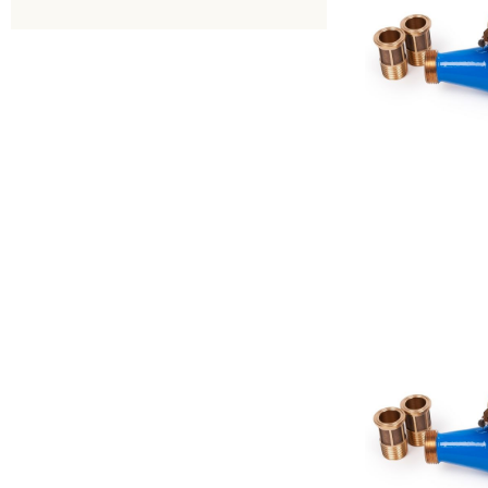
Нет
Есть
Латунь с глицериновым
заполнением