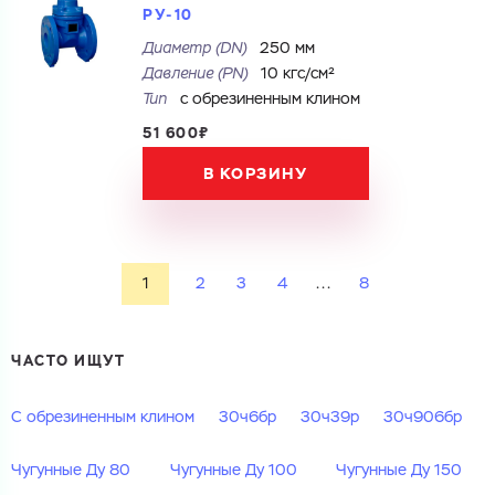
РУ-10
Диаметр (DN)
250 мм
Давление (PN)
10 кгс/см²
Тип
с обрезиненным клином
51 600₽
В КОРЗИНУ
1
2
3
4
...
8
ЧАСТО ИЩУТ
С обрезиненным клином
30ч6бр
30ч39р
30ч906бр
Чугунные Ду 80
Чугунные Ду 100
Чугунные Ду 150