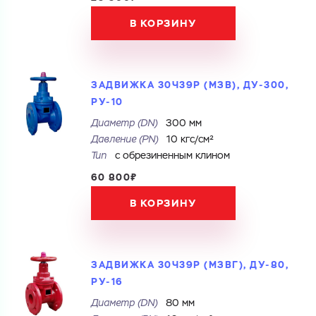
Имя
Город
В КОРЗИНУ
Город
Номер телефона
Комментарий
ЗАДВИЖКА 30Ч39Р (МЗВ), ДУ-300,
РУ-10
Cоглашаюсь на обработку
персональных данных
ЗАГРУЗИТЬ
Диаметр (DN)
300 мм
Cоглашаюсь на обработку
персональных данных
ОТПРАВИТЬ
Давление (PN)
10 кгс/см²
Файл с реквизитами огранизации (любой формат, макс. 20
МБ)
Тип
с обрезиненным клином
ГОТОВО
60 800₽
Cоглашаюсь на обработку
персональных данных
В КОРЗИНУ
ГОТОВО
ЗАДВИЖКА 30Ч39Р (МЗВГ), ДУ-80,
РУ-16
Диаметр (DN)
80 мм