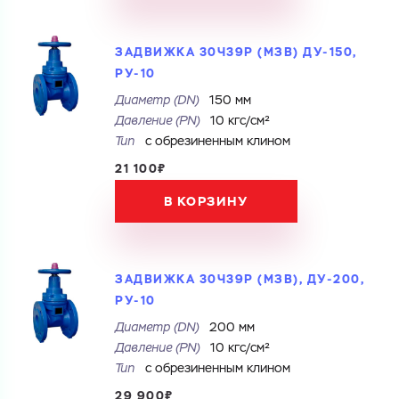
Ваш запрос
Перечислите товары, которые вас интересуют
и укажите какую информацию вы хотите по ним
получить. Мы свяжемся с вами в ближайшее время.
ЗАДВИЖКА 30Ч39Р (МЗВ) ДУ-150,
РУ-10
Диаметр (DN)
150 мм
Давление (PN)
10 кгс/см²
Купить как физ. лицо
Тип
с обрезиненным клином
Купить как юр. лицо
21 100₽
Запросить КП
Запросить Счёт
В КОРЗИНУ
Имя
Имя
Номер телефона
ЗАДВИЖКА 30Ч39Р (МЗВ), ДУ-200,
РУ-10
Номер телефона
Диаметр (DN)
200 мм
Давление (PN)
10 кгс/см²
Электронная почта
Тип
с обрезиненным клином
29 900₽
Электронная почта