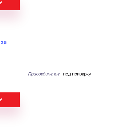
У
-25
Присоединение
под приварку
У