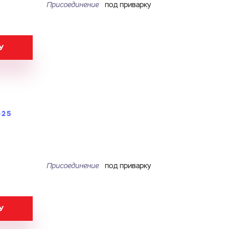
Присоединение
под приварку
У
-25
Присоединение
под приварку
У