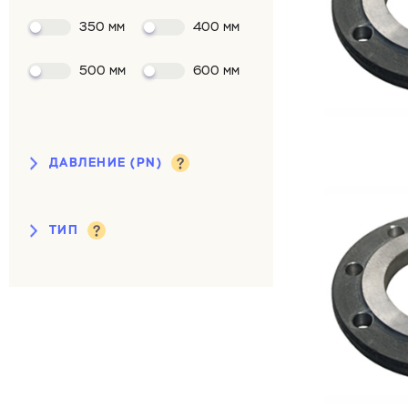
350 мм
400 мм
500 мм
600 мм
ДАВЛЕНИЕ (PN)
от 0,1 до 2,5 кгс/см²
ТИП
6 кгс/см²
10 кгс/см²
воротниковый
16 кгс/см²
плоский
25 кгс/см²