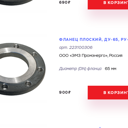
690₽
В КОРЗИН
Электронная почта
Город
Комментарий
Файл с реквизитами огранизации (любой формат, макс. 20
ФЛАНЕЦ ПЛОСКИЙ, ДУ-65, РУ
ЗАГРУЗИТЬ
МБ)
Имя
Номер телефона
Cоглашаюсь на обработку
персональных данных
арт.
223100306
Cоглашаюсь на обработку
персональных данных
ООО «ЭМЗ Промэнерго», Россия
ГОТОВО
Cоглашаюсь на обработку
персональных данных
ГОТОВО
Диаметр (DN) фланца
65 мм
ОТПРАВИТЬ
900₽
В КОРЗИН