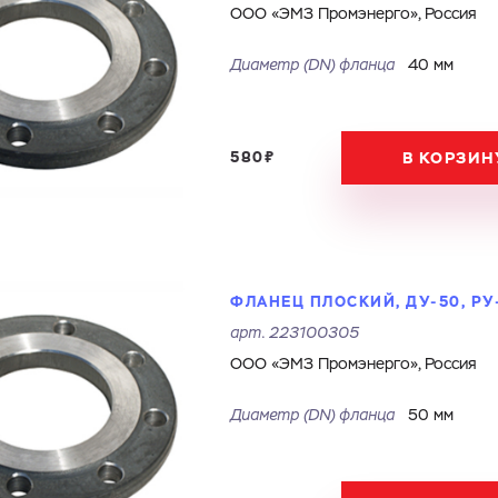
ООО «ЭМЗ Промэнерго», Россия
Диаметр (DN) фланца
40 мм
580₽
В КОРЗИН
Ваш запрос
Перечислите товары, которые вас интересуют и укажите какую информацию
вы хотите по ним получить. Мы свяжемся с вами в ближайшее время.
ФЛАНЕЦ ПЛОСКИЙ, ДУ-50, РУ
Купить как физ. лицо
Купить как юр. лицо
арт.
223100305
ООО «ЭМЗ Промэнерго», Россия
Имя
Номер телефона
Запросить КП
Запросить Счёт
Диаметр (DN) фланца
50 мм
Имя
Номер телефона
Электронная почта
Город