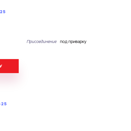
-25
Присоединение
под приварку
У
-25