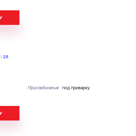
У
У-25
Присоединение
под приварку
У