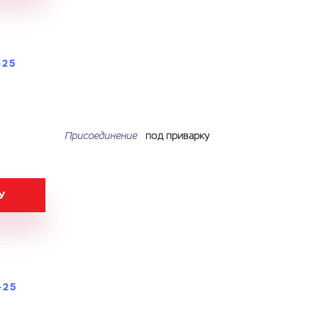
-25
Присоединение
под приварку
У
-25