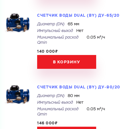
Электронная почта
Имя
Город
СЧЕТЧИК ВОДЫ DUAL (BY) ДУ-65/20
Диаметр (DN)
65 мм
Город
Номер телефона
Импульсный выход
Нет
Комментарий
Минимальный расход
0.05 м³/ч
Qmin
Cоглашаюсь на обработку
персональных данных
140 000₽
ЗАГРУЗИТЬ
Cоглашаюсь на обработку
персональных данных
ОТПРАВИТЬ
В КОРЗИНУ
Файл с реквизитами огранизации (любой формат, макс. 20
МБ)
ГОТОВО
Cоглашаюсь на обработку
персональных данных
СЧЕТЧИК ВОДЫ DUAL (BY) ДУ-80/20
ГОТОВО
Диаметр (DN)
80 мм
Импульсный выход
Нет
Минимальный расход
0.05 м³/ч
Qmin
146 000₽