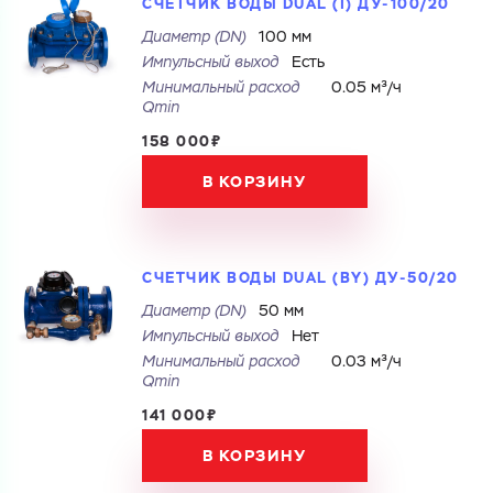
СЧЕТЧИК ВОДЫ DUAL (I) ДУ-100/20
Ваш запрос
Диаметр (DN)
100 мм
Перечислите товары, которые вас интересуют
Импульсный выход
Есть
и укажите какую информацию вы хотите по ним
получить. Мы свяжемся с вами в ближайшее время.
Минимальный расход
0.05 м³/ч
Qmin
158 000₽
В КОРЗИНУ
Купить как физ. лицо
Купить как юр. лицо
Запросить КП
Запросить Счёт
Имя
СЧЕТЧИК ВОДЫ DUAL (BY) ДУ-50/20
Диаметр (DN)
50 мм
Имя
Импульсный выход
Нет
Номер телефона
Минимальный расход
0.03 м³/ч
Qmin
Номер телефона
141 000₽
В КОРЗИНУ
Электронная почта