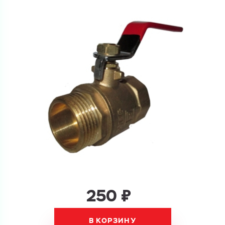
Перечислите товары, которые вас интересуют
и укажите какую информацию вы хотите по ним
получить. Мы свяжемся с вами в ближайшее время.
Купить как физ. лицо
Запросить КП
Купить как юр. лицо
Запросить Счёт
Имя
Имя
Номер телефона
Номер телефона
250 ₽
Электронная почта
Электронная почта
Имя
В КОРЗИНУ