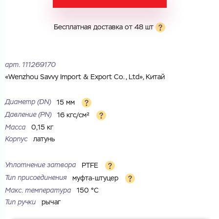
Город
Город
Номер телефона
Бесплатная доставка от 48 шт
Комментарий
Cоглашаюсь на обработку
персональных данных
арт.
111269170
ЗАГРУЗИТЬ
«Wenzhou Savvy Import & Export Co., Ltd», Китай
ОТПРАВИТЬ
Файл с реквизитами огранизации (любой формат, макс. 20
Cоглашаюсь на обработку
персональных данных
МБ)
Диаметр (DN)
15 мм
ГОТОВО
Cоглашаюсь на обработку
персональных данных
Давление (РN)
16 кгс/см²
Масса
0,15 кг
ГОТОВО
Корпус
латунь
Уплотнение затвора
PTFE
Тип присоединения
муфта-штуцер
Макс. температура
150 °С
Тип ручки
рычаг