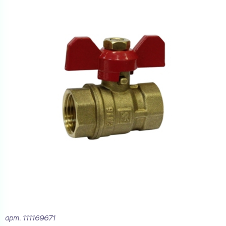
Купить как физ. лицо
Запросить КП
Купить как юр. лицо
Запросить Счёт
Имя
Имя
Номер телефона
Номер телефона
Электронная почта
Электронная почта
Имя
Город
Город
Номер телефона
арт.
111169671