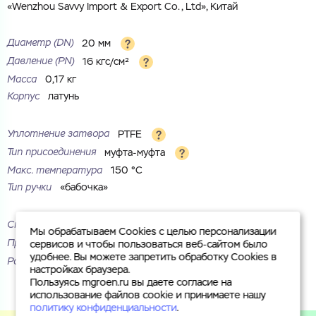
«Wenzhou Savvy Import & Export Co., Ltd», Китай
Комментарий
Cоглашаюсь на обработку
персональных данных
Диаметр (DN)
20 мм
ЗАГРУЗИТЬ
Давление (РN)
16 кгс/см²
ОТПРАВИТЬ
Масса
0,17 кг
Файл с реквизитами огранизации (любой формат, макс. 20
Cоглашаюсь на обработку
персональных данных
МБ)
Корпус
латунь
ГОТОВО
Cоглашаюсь на обработку
персональных данных
Уплотнение затвора
PTFE
ГОТОВО
Тип присоединения
муфта-муфта
Макс. температура
150 °С
Тип ручки
«бабочка»
Степень защиты
A
Мы обрабатываем Cookies с целью персонализации
Проход
полный
сервисов и чтобы пользоваться веб-сайтом было
удобнее. Вы можете запретить обработку Cookies в
Рабочая среда
вода, пар, жидкие неагрессивные среды
настройках браузера.
Пользуясь mgroen.ru вы даете согласие на
использование файлов cookie и принимаете нашу
политику конфиденциальности
.