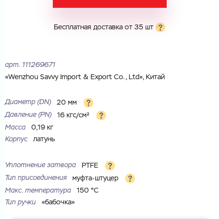
Город
Город
Номер телефона
Бесплатная доставка от 35 шт
Комментарий
Cоглашаюсь на обработку
персональных данных
арт.
111269671
ЗАГРУЗИТЬ
«Wenzhou Savvy Import & Export Co., Ltd», Китай
ОТПРАВИТЬ
Файл с реквизитами огранизации (любой формат, макс. 20
Cоглашаюсь на обработку
персональных данных
МБ)
Диаметр (DN)
20 мм
ГОТОВО
Cоглашаюсь на обработку
персональных данных
Давление (РN)
16 кгс/см²
Масса
0,19 кг
ГОТОВО
Корпус
латунь
Уплотнение затвора
PTFE
Тип присоединения
муфта-штуцер
Макс. температура
150 °С
Тип ручки
«бабочка»