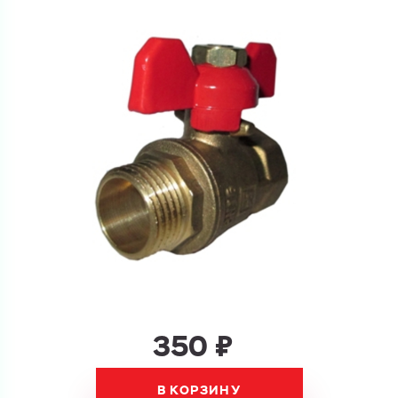
Перечислите товары, которые вас интересуют
и укажите какую информацию вы хотите по ним
получить. Мы свяжемся с вами в ближайшее время.
Купить как физ. лицо
Запросить КП
Купить как юр. лицо
Запросить Счёт
Имя
Имя
Номер телефона
Номер телефона
350 ₽
Электронная почта
Электронная почта
Имя
В КОРЗИНУ