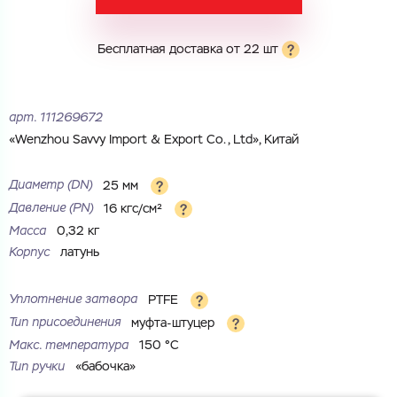
Город
Город
Номер телефона
Бесплатная доставка от 22 шт
Комментарий
Cоглашаюсь на обработку
персональных данных
арт.
111269672
ЗАГРУЗИТЬ
«Wenzhou Savvy Import & Export Co., Ltd», Китай
ОТПРАВИТЬ
Файл с реквизитами огранизации (любой формат, макс. 20
Cоглашаюсь на обработку
персональных данных
МБ)
Диаметр (DN)
25 мм
ГОТОВО
Cоглашаюсь на обработку
персональных данных
Давление (РN)
16 кгс/см²
Масса
0,32 кг
ГОТОВО
Корпус
латунь
Уплотнение затвора
PTFE
Тип присоединения
муфта-штуцер
Макс. температура
150 °С
Тип ручки
«бабочка»