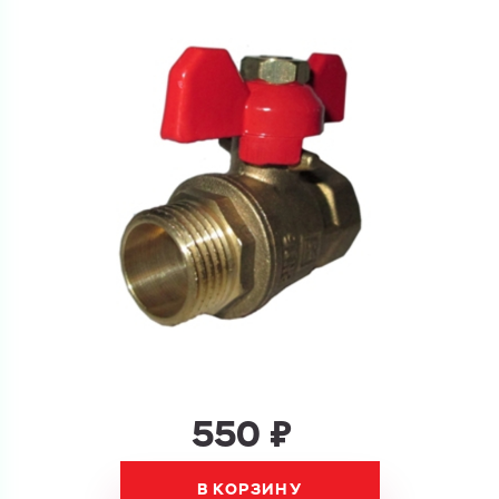
Перечислите товары, которые вас интересуют
и укажите какую информацию вы хотите по ним
получить. Мы свяжемся с вами в ближайшее время.
Купить как физ. лицо
Запросить КП
Купить как юр. лицо
Запросить Счёт
Имя
Имя
Номер телефона
Номер телефона
550 ₽
Электронная почта
Электронная почта
Имя
В КОРЗИНУ