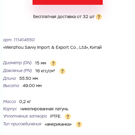
Электронная почта
Имя
Бесплатная доставка от 32 шт
Город
Город
Номер телефона
арт.
111414550
Комментарий
«Wenzhou Savvy Import & Export Co., Ltd», Китай
Cоглашаюсь на обработку
персональных данных
ЗАГРУЗИТЬ
ОТПРАВИТЬ
Диаметр (DN)
15 мм
Файл с реквизитами огранизации (любой формат, макс. 20
Cоглашаюсь на обработку
персональных данных
Давление (РN)
16 кгс/см²
МБ)
ГОТОВО
Длина
55.50 мм
Cоглашаюсь на обработку
персональных данных
Высота
49.00 мм
ГОТОВО
Масса
0,2 кг
Корпус
никелированная латунь
Уплотнение затвора
PTFE
Тип присоединения
«американка»