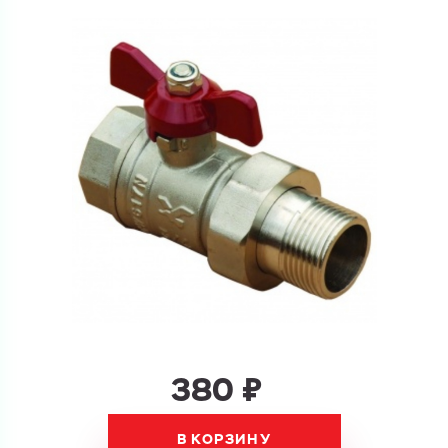
Ваш запрос
Перечислите товары, которые вас интересуют
и укажите какую информацию вы хотите по ним
получить. Мы свяжемся с вами в ближайшее время.
Купить как физ. лицо
Запросить КП
Купить как юр. лицо
Запросить Счёт
Имя
Имя
Номер телефона
Номер телефона
380 ₽
В КОРЗИНУ
Электронная почта