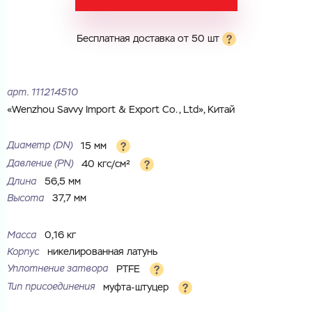
Электронная почта
Имя
Бесплатная доставка от 50 шт
Город
Город
Номер телефона
арт.
111214510
Комментарий
«Wenzhou Savvy Import & Export Co., Ltd», Китай
Cоглашаюсь на обработку
персональных данных
ЗАГРУЗИТЬ
ОТПРАВИТЬ
Диаметр (DN)
15 мм
Файл с реквизитами огранизации (любой формат, макс. 20
Cоглашаюсь на обработку
персональных данных
Давление (РN)
40 кгс/см²
МБ)
ГОТОВО
Длина
56,5 мм
Cоглашаюсь на обработку
персональных данных
Высота
37,7 мм
ГОТОВО
Масса
0,16 кг
Корпус
никелированная латунь
Уплотнение затвора
PTFE
Тип присоединения
муфта-штуцер