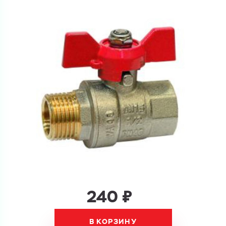
Ваш запрос
Перечислите товары, которые вас интересуют
и укажите какую информацию вы хотите по ним
получить. Мы свяжемся с вами в ближайшее время.
Купить как физ. лицо
Запросить КП
Купить как юр. лицо
Запросить Счёт
Имя
Имя
Номер телефона
Номер телефона
240 ₽
В КОРЗИНУ
Электронная почта