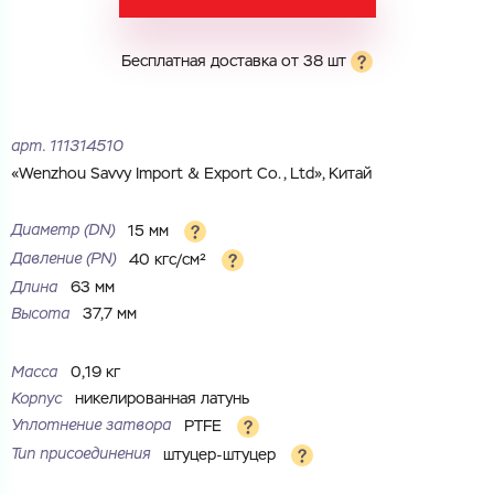
Электронная почта
Имя
Бесплатная доставка от 38 шт
Город
Город
Номер телефона
арт.
111314510
Комментарий
«Wenzhou Savvy Import & Export Co., Ltd», Китай
Cоглашаюсь на обработку
персональных данных
ЗАГРУЗИТЬ
ОТПРАВИТЬ
Диаметр (DN)
15 мм
Файл с реквизитами огранизации (любой формат, макс. 20
Cоглашаюсь на обработку
персональных данных
Давление (РN)
40 кгс/см²
МБ)
ГОТОВО
Длина
63 мм
Cоглашаюсь на обработку
персональных данных
Высота
37,7 мм
ГОТОВО
Масса
0,19 кг
Корпус
никелированная латунь
Уплотнение затвора
PTFE
Тип присоединения
штуцер-штуцер