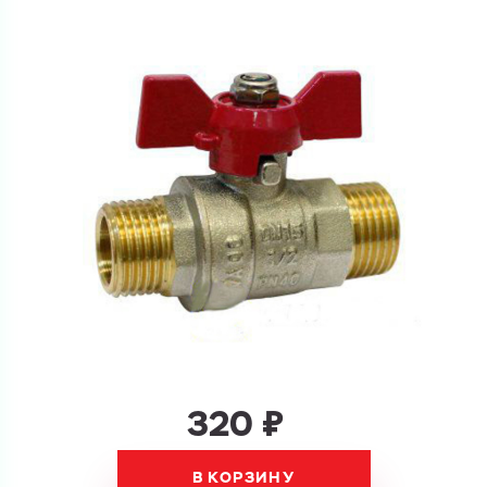
Ваш запрос
Перечислите товары, которые вас интересуют
и укажите какую информацию вы хотите по ним
получить. Мы свяжемся с вами в ближайшее время.
Купить как физ. лицо
Запросить КП
Купить как юр. лицо
Запросить Счёт
Имя
Имя
Номер телефона
Номер телефона
320 ₽
В КОРЗИНУ
Электронная почта