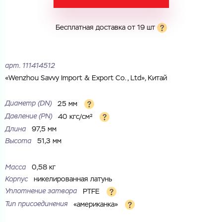
Электронная почта
Имя
Бесплатная доставка от 19 шт
Город
Город
Номер телефона
арт.
111414512
Комментарий
«Wenzhou Savvy Import & Export Co., Ltd», Китай
Cоглашаюсь на обработку
персональных данных
ЗАГРУЗИТЬ
ОТПРАВИТЬ
Диаметр (DN)
25 мм
Файл с реквизитами огранизации (любой формат, макс. 20
Cоглашаюсь на обработку
персональных данных
Давление (РN)
40 кгс/см²
МБ)
ГОТОВО
Длина
97,5 мм
Cоглашаюсь на обработку
персональных данных
Высота
51,3 мм
ГОТОВО
Масса
0,58 кг
Корпус
никелированная латунь
Уплотнение затвора
PTFE
Тип присоединения
«американка»