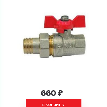
Ваш запрос
Перечислите товары, которые вас интересуют
и укажите какую информацию вы хотите по ним
получить. Мы свяжемся с вами в ближайшее время.
Купить как физ. лицо
Запросить КП
Купить как юр. лицо
Запросить Счёт
Имя
Имя
Номер телефона
Номер телефона
660 ₽
В КОРЗИНУ
Электронная почта