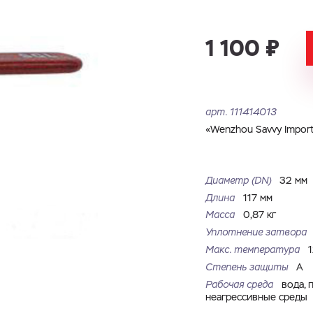
Имя
Номер телефона
Запросить КП
Запросить Счёт
1 100 ₽
Имя
Номер телефона
Электронная почта
Город
арт.
111414013
Электронная почта
Город
«Wenzhou Savvy Import 
Комментарий
Файл с реквизитами огранизации (любой формат, макс. 20
Диаметр (DN)
32 мм
ЗАГРУЗИТЬ
МБ)
Имя
Номер телефона
Длина
117 мм
Cоглашаюсь на обработку
персональных данных
Cоглашаюсь на обработку
персональных данных
Масса
0,87 кг
Уплотнение затвора
Cоглашаюсь на обработку
персональных данных
ГОТОВО
ГОТОВО
Макс. температура
ОТПРАВИТЬ
Степень защиты
A
Рабочая среда
вода, 
неагрессивные среды