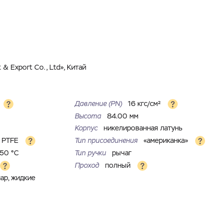
& Export Co., Ltd», Китай
Давление (РN)
16 кгс/см²
Высота
84.00 мм
Корпус
никелированная латунь
PTFE
Тип присоединения
«американка»
150 °С
Тип ручки
рычаг
Проход
полный
пар, жидкие