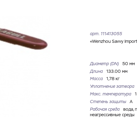
Имя
Номер телефона
Запросить КП
Запросить Счёт
Имя
Номер телефона
арт.
111413055
Электронная почта
Город
«Wenzhou Savvy Import 
Электронная почта
Город
Комментарий
Диаметр (DN)
50 мм
Длина
133.00 мм
Файл с реквизитами огранизации (любой формат, макс. 20
Масса
1,78 кг
ЗАГРУЗИТЬ
МБ)
Имя
Номер телефона
Уплотнение затвора
Cоглашаюсь на обработку
персональных данных
Cоглашаюсь на обработку
персональных данных
Макс. температура
Степень защиты
A
Cоглашаюсь на обработку
персональных данных
ГОТОВО
ГОТОВО
Рабочая среда
вода, 
неагрессивные среды
ОТПРАВИТЬ