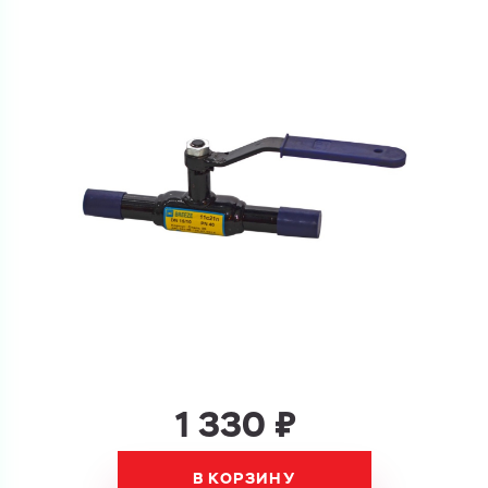
Ваш запрос
Перечислите товары, которые вас интересуют
и укажите какую информацию вы хотите по ним
получить. Мы свяжемся с вами в ближайшее время.
Купить как физ. лицо
Запросить КП
Купить как юр. лицо
Запросить Счёт
Имя
Имя
Номер телефона
1 330 ₽
Номер телефона
В КОРЗИНУ