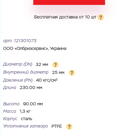
Электронная почта
Электронная почта
Имя
Бесплатная доставка от 10 шт
Город
Город
Номер телефона
арт.
121301073
ООО «Олбризсервис», Украина
Комментарий
Cоглашаюсь на обработку
персональных данных
ЗАГРУЗИТЬ
Диаметр (DN)
32 мм
ОТПРАВИТЬ
Внутренний диаметр
25 мм
Файл с реквизитами огранизации (любой формат, макс. 20
Cоглашаюсь на обработку
персональных данных
МБ)
Давление (РN)
40 кгс/см²
ГОТОВО
Длина
230.00 мм
Cоглашаюсь на обработку
персональных данных
ГОТОВО
Высота
90.00 мм
Масса
1,3 кг
Корпус
сталь
Уплотнение затвора
PTFE