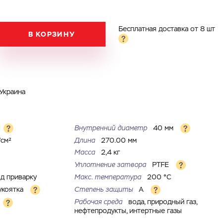
Бесплатная доставка от 8 шт
В КОРЗИНУ
Украина
Внутренний диаметр
40 мм
/см²
Длина
270.00 мм
Масса
2,4 кг
Уплотнение затвора
PTFE
д приварку
Макс. температура
200 °С
укоятка
Степень защиты
A
Рабочая среда
вода, природный газ,
нефтепродукты, интертные газы