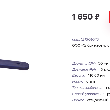
Имя
Номер телефона
Запросить КП
Запросить Счёт
1 650 ₽
Имя
Номер телефона
Электронная почта
Город
арт.
121301075
Электронная почта
Город
ООО «Олбризсервис», 
Комментарий
Файл с реквизитами огранизации (любой формат, макс. 20
Диаметр (DN)
50 мм
ЗАГРУЗИТЬ
МБ)
Имя
Номер телефона
Давление (РN)
40 кгс
Cоглашаюсь на обработку
персональных данных
Cоглашаюсь на обработку
персональных данных
Высота
110.00 мм
Корпус
сталь
Cоглашаюсь на обработку
персональных данных
ГОТОВО
ГОТОВО
Тип присоединения
по
ОТПРАВИТЬ
Способ управления
р
Проход
стандартный