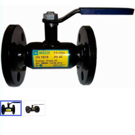
Ваш запрос
Перечислите товары, которые вас интересуют
и укажите какую информацию вы хотите по ним
получить. Мы свяжемся с вами в ближайшее время.
Купить как физ. лицо
Запросить КП
Купить как юр. лицо
Запросить Счёт
Имя
Имя
Номер телефона
Номер телефона