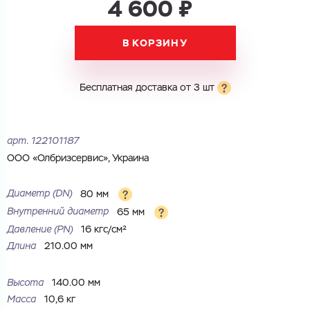
4 600 ₽
Электронная почта
В КОРЗИНУ
Электронная почта
Имя
Город
Бесплатная доставка от 3 шт
Город
Номер телефона
Комментарий
арт.
122101187
Cоглашаюсь на обработку
персональных данных
ООО «Олбризсервис», Украина
ЗАГРУЗИТЬ
ОТПРАВИТЬ
Файл с реквизитами огранизации (любой формат, макс. 20
Cоглашаюсь на обработку
персональных данных
Диаметр (DN)
80 мм
МБ)
ГОТОВО
Внутренний диаметр
65 мм
Cоглашаюсь на обработку
персональных данных
Давление (РN)
16 кгс/см²
Длина
210.00 мм
ГОТОВО
Высота
140.00 мм
Масса
10,6 кг