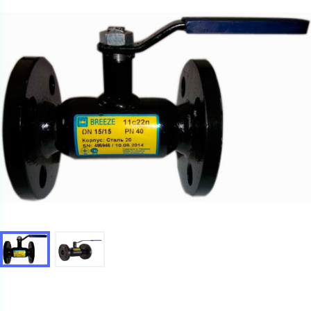
Ваш запрос
Перечислите товары, которые вас интересуют
и укажите какую информацию вы хотите по ним
получить. Мы свяжемся с вами в ближайшее время.
Купить как физ. лицо
Запросить КП
Купить как юр. лицо
Запросить Счёт
Имя
Имя
Номер телефона
Номер телефона