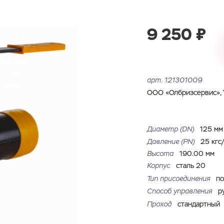
Имя
Номер телефона
Запросить КП
Запросить Счёт
9 250 ₽
Имя
Номер телефона
Электронная почта
Город
арт.
121301009
Электронная почта
Город
ООО «Олбризсервис», 
Комментарий
Файл с реквизитами огранизации (любой формат, макс. 20
Диаметр (DN)
125 м
ЗАГРУЗИТЬ
МБ)
Имя
Номер телефона
Давление (РN)
25 кгс
Cоглашаюсь на обработку
персональных данных
Cоглашаюсь на обработку
персональных данных
Высота
190.00 мм
Корпус
сталь 20
Cоглашаюсь на обработку
персональных данных
ГОТОВО
ГОТОВО
Тип присоединения
по
ОТПРАВИТЬ
Способ управления
р
Проход
стандартный