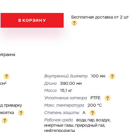
Бесплатная доставка от 2 шт
В КОРЗИНУ
Украина
м
Внутренний диаметр
100 мм
/см²
Длина
390.00 мм
Масса
15,1 кг
Уплотнение затвора
PTFE
д приварку
Макс. температура
200 °С
укоятка
Степень защиты
A
Рабочая среда
вода, пар, воздух,
инертные газы, природный газ,
нефтепродукты