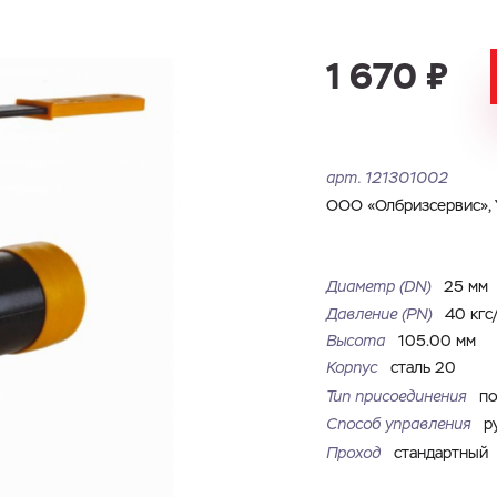
Имя
Номер телефона
Запросить КП
Запросить Счёт
1 670 ₽
Имя
Номер телефона
Электронная почта
Город
арт.
121301002
Электронная почта
Город
ООО «Олбризсервис», 
Комментарий
Файл с реквизитами огранизации (любой формат, макс. 20
Диаметр (DN)
25 мм
ЗАГРУЗИТЬ
МБ)
Имя
Номер телефона
Давление (РN)
40 кгс
Cоглашаюсь на обработку
персональных данных
Cоглашаюсь на обработку
персональных данных
Высота
105.00 мм
Корпус
сталь 20
Cоглашаюсь на обработку
персональных данных
ГОТОВО
ГОТОВО
Тип присоединения
по
ОТПРАВИТЬ
Способ управления
р
Проход
стандартный