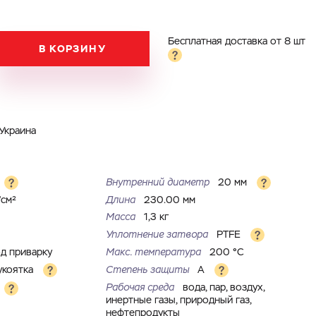
Бесплатная доставка от 8 шт
В КОРЗИНУ
Украина
Внутренний диаметр
20 мм
/см²
Длина
230.00 мм
Масса
1,3 кг
Уплотнение затвора
PTFE
д приварку
Макс. температура
200 °С
укоятка
Степень защиты
A
Рабочая среда
вода, пар, воздух,
инертные газы, природный газ,
нефтепродукты