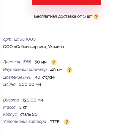
Электронная почта
Электронная почта
Имя
Бесплатная доставка от 5 шт
Город
Город
Номер телефона
арт.
121301005
ООО «Олбризсервис», Украина
Комментарий
Cоглашаюсь на обработку
персональных данных
ЗАГРУЗИТЬ
Диаметр (DN)
50 мм
ОТПРАВИТЬ
Внутренний диаметр
40 мм
Файл с реквизитами огранизации (любой формат, макс. 20
Cоглашаюсь на обработку
персональных данных
МБ)
Давление (РN)
40 кгс/см²
ГОТОВО
Длина
300.00 мм
Cоглашаюсь на обработку
персональных данных
ГОТОВО
Высота
120.00 мм
Масса
3 кг
Корпус
сталь 20
Уплотнение затвора
PTFE