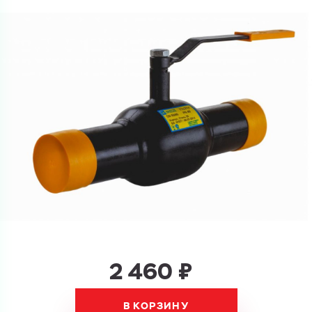
Ваш запрос
Перечислите товары, которые вас интересуют
и укажите какую информацию вы хотите по ним
получить. Мы свяжемся с вами в ближайшее время.
Купить как физ. лицо
Запросить КП
Купить как юр. лицо
Запросить Счёт
Имя
Имя
Номер телефона
2 460 ₽
Номер телефона
В КОРЗИНУ