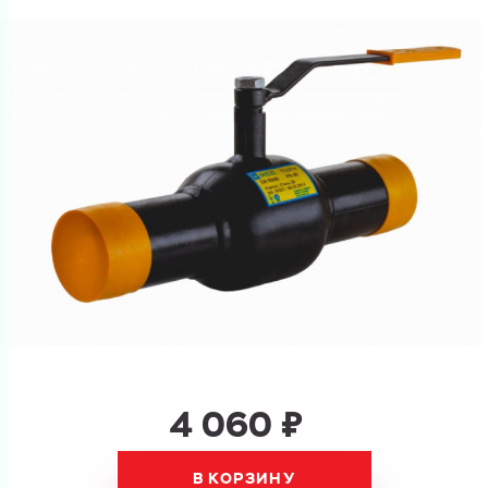
Ваш запрос
Перечислите товары, которые вас интересуют
и укажите какую информацию вы хотите по ним
получить. Мы свяжемся с вами в ближайшее время.
Купить как физ. лицо
Запросить КП
Купить как юр. лицо
Запросить Счёт
Имя
Имя
Номер телефона
4 060 ₽
Номер телефона
В КОРЗИНУ