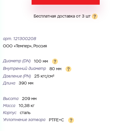
Электронная почта
Электронная почта
Имя
Бесплатная доставка от 3 шт
Город
Город
Номер телефона
арт.
121300208
Комментарий
ООО «Темпер», Россия
Cоглашаюсь на обработку
персональных данных
ЗАГРУЗИТЬ
Диаметр (DN)
100 мм
ОТПРАВИТЬ
Внутренний диаметр
80 мм
Файл с реквизитами огранизации (любой формат, макс. 20
Cоглашаюсь на обработку
персональных данных
МБ)
Давление (РN)
25 кгс/см²
ГОТОВО
Cоглашаюсь на обработку
персональных данных
Длина
390 мм
ГОТОВО
Высота
209 мм
Масса
10,38 кг
Корпус
сталь
Уплотнение затвора
PTFE+C