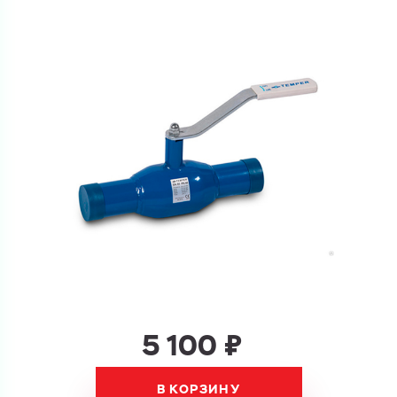
Ваш запрос
Перечислите товары, которые вас интересуют
и укажите какую информацию вы хотите по ним
получить. Мы свяжемся с вами в ближайшее время.
Купить как физ. лицо
Запросить КП
Купить как юр. лицо
Запросить Счёт
Имя
Имя
Номер телефона
5 100 ₽
Номер телефона
В КОРЗИНУ