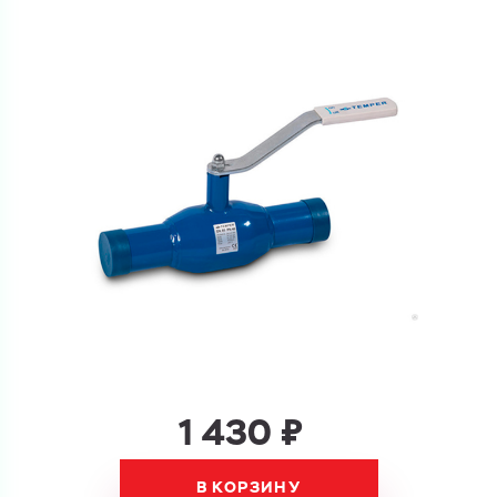
Ваш запрос
Перечислите товары, которые вас интересуют
и укажите какую информацию вы хотите по ним
получить. Мы свяжемся с вами в ближайшее время.
Купить как физ. лицо
Запросить КП
Купить как юр. лицо
Запросить Счёт
Имя
Имя
Номер телефона
1 430 ₽
Номер телефона
В КОРЗИНУ