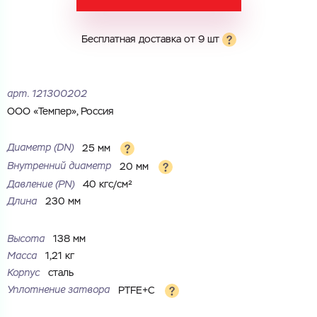
Электронная почта
Электронная почта
Имя
Бесплатная доставка от 9 шт
Город
Город
Номер телефона
арт.
121300202
Комментарий
ООО «Темпер», Россия
Cоглашаюсь на обработку
персональных данных
ЗАГРУЗИТЬ
Диаметр (DN)
25 мм
ОТПРАВИТЬ
Внутренний диаметр
20 мм
Файл с реквизитами огранизации (любой формат, макс. 20
Cоглашаюсь на обработку
персональных данных
МБ)
Давление (РN)
40 кгс/см²
ГОТОВО
Cоглашаюсь на обработку
персональных данных
Длина
230 мм
ГОТОВО
Высота
138 мм
Масса
1,21 кг
Корпус
сталь
Уплотнение затвора
PTFE+C