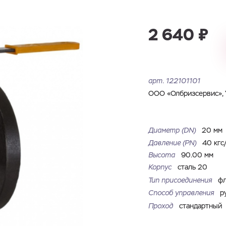
Имя
Номер телефона
Запросить КП
Запросить Счёт
2 640 ₽
Имя
Номер телефона
Электронная почта
Город
арт.
122101101
Электронная почта
Город
ООО «Олбризсервис», 
Комментарий
Файл с реквизитами огранизации (любой формат, макс. 20
Диаметр (DN)
20 мм
ЗАГРУЗИТЬ
МБ)
Имя
Номер телефона
Давление (РN)
40 кгс
Cоглашаюсь на обработку
персональных данных
Cоглашаюсь на обработку
персональных данных
Высота
90.00 мм
Корпус
сталь 20
Cоглашаюсь на обработку
персональных данных
ГОТОВО
ГОТОВО
Тип присоединения
ф
ОТПРАВИТЬ
Способ управления
р
Проход
стандартный