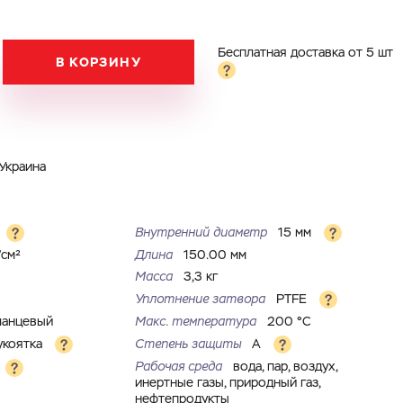
Бесплатная доставка от 5 шт
В КОРЗИНУ
Украина
Внутренний диаметр
15 мм
/см²
Длина
150.00 мм
Масса
3,3 кг
Уплотнение затвора
PTFE
ланцевый
Макс. температура
200 °С
укоятка
Степень защиты
A
Рабочая среда
вода, пар, воздух,
инертные газы, природный газ,
нефтепродукты