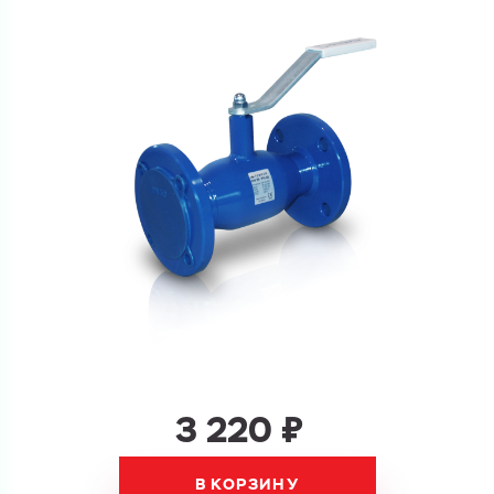
Ваш запрос
Перечислите товары, которые вас интересуют
и укажите какую информацию вы хотите по ним
получить. Мы свяжемся с вами в ближайшее время.
Купить как физ. лицо
Запросить КП
Купить как юр. лицо
Запросить Счёт
Имя
Имя
Номер телефона
3 220 ₽
Номер телефона
В КОРЗИНУ