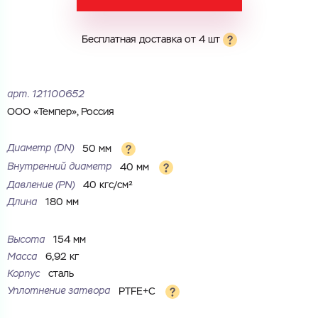
Электронная почта
Электронная почта
Имя
Бесплатная доставка от 4 шт
Город
Город
Номер телефона
арт.
121100652
Комментарий
ООО «Темпер», Россия
Cоглашаюсь на обработку
персональных данных
ЗАГРУЗИТЬ
Диаметр (DN)
50 мм
ОТПРАВИТЬ
Внутренний диаметр
40 мм
Файл с реквизитами огранизации (любой формат, макс. 20
Cоглашаюсь на обработку
персональных данных
МБ)
Давление (РN)
40 кгс/см²
ГОТОВО
Cоглашаюсь на обработку
персональных данных
Длина
180 мм
ГОТОВО
Высота
154 мм
Масса
6,92 кг
Корпус
сталь
Уплотнение затвора
PTFE+C