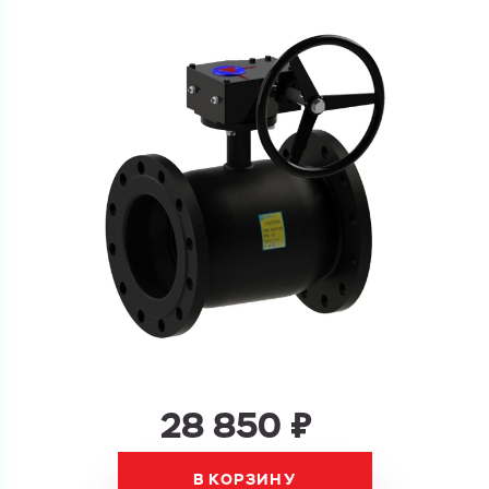
Ваш запрос
Перечислите товары, которые вас интересуют
и укажите какую информацию вы хотите по ним
получить. Мы свяжемся с вами в ближайшее время.
Купить как физ. лицо
Запросить КП
Купить как юр. лицо
Запросить Счёт
Имя
Имя
Номер телефона
28 850 ₽
Номер телефона
В КОРЗИНУ