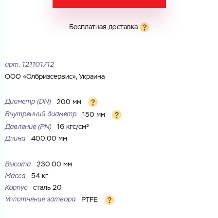
Электронная почта
Электронная почта
Имя
Бесплатная доставка
Город
Город
Номер телефона
арт.
121101712
ООО «Олбризсервис», Украина
Комментарий
Cоглашаюсь на обработку
персональных данных
ЗАГРУЗИТЬ
Диаметр (DN)
200 мм
ОТПРАВИТЬ
Внутренний диаметр
150 мм
Файл с реквизитами огранизации (любой формат, макс. 20
Cоглашаюсь на обработку
персональных данных
МБ)
Давление (РN)
16 кгс/см²
ГОТОВО
Длина
400.00 мм
Cоглашаюсь на обработку
персональных данных
ГОТОВО
Высота
230.00 мм
Масса
54 кг
Корпус
сталь 20
Уплотнение затвора
PTFE