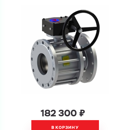
Ваш запрос
Перечислите товары, которые вас интересуют
и укажите какую информацию вы хотите по ним
получить. Мы свяжемся с вами в ближайшее время.
Купить как физ. лицо
Запросить КП
Купить как юр. лицо
Запросить Счёт
Имя
Имя
Номер телефона
Номер телефона
182 300 ₽
В КОРЗИНУ