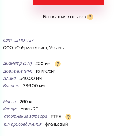
Электронная почта
Электронная почта
Имя
Бесплатная доставка
Город
Город
Номер телефона
арт.
121101127
Комментарий
ООО «Олбризсервис», Украина
Cоглашаюсь на обработку
персональных данных
ЗАГРУЗИТЬ
Диаметр (DN)
250 мм
ОТПРАВИТЬ
Файл с реквизитами огранизации (любой формат, макс. 20
Давление (РN)
16 кгс/см²
Cоглашаюсь на обработку
персональных данных
МБ)
Длина
540.00 мм
ГОТОВО
Cоглашаюсь на обработку
персональных данных
Высота
336.00 мм
ГОТОВО
Масса
260 кг
Корпус
сталь 20
Уплотнение затвора
PTFE
Тип присоединения
фланцевый