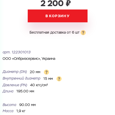
2 200 ₽
В КОРЗИНУ
Электронная почта
Электронная почта
Имя
Бесплатная доставка от 6 шт
Город
Город
Номер телефона
Комментарий
арт.
122301013
Cоглашаюсь на обработку
персональных данных
ООО «Олбризсервис», Украина
ЗАГРУЗИТЬ
ОТПРАВИТЬ
Диаметр (DN)
20 мм
Файл с реквизитами огранизации (любой формат, макс. 20
Cоглашаюсь на обработку
персональных данных
МБ)
Внутренний диаметр
15 мм
ГОТОВО
Cоглашаюсь на обработку
персональных данных
Давление (РN)
40 кгс/см²
Длина
195.00 мм
ГОТОВО
Высота
90.00 мм
Масса
1,9 кг