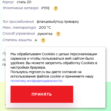
Корпус
сталь 20
Уплотнение затвора
PTFE
Тип присоединения
фланцевый/под приварку
Макс. температура
200 °С
Способ управления
рукоятка
Степень защиты
A
Проход
стандартный
Мы обрабатываем Cookies с целью персонализации
сервисов и чтобы пользоваться веб-сайтом было
Рабочая среда
вода, пар, воздух, инертные газы, природный
удобнее. Вы можете запретить обработку Cookies в
газ, нефтепродукты
настройках браузера.
Пользуясь mgroen.ru вы даете согласие на
использование файлов cookie и принимаете нашу
политику конфиденциальности
.
ПРИНЯТЬ
Пользуясь mgroen.ru вы даете согласие на использование
файлов cookie и принимаете
политику конфиденциальности
.