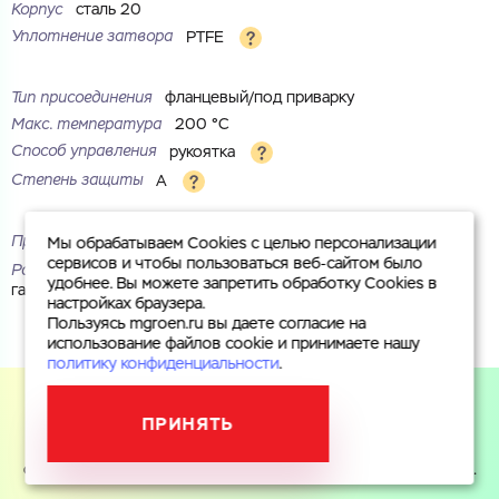
Корпус
сталь 20
Уплотнение затвора
PTFE
Тип присоединения
фланцевый/под приварку
Макс. температура
200 °С
Способ управления
рукоятка
Степень защиты
A
Проход
стандартный
Мы обрабатываем Cookies с целью персонализации
сервисов и чтобы пользоваться веб-сайтом было
Рабочая среда
вода, пар, воздух, инертные газы, природный
удобнее. Вы можете запретить обработку Cookies в
газ, нефтепродукты
настройках браузера.
Пользуясь mgroen.ru вы даете согласие на
использование файлов cookie и принимаете нашу
политику конфиденциальности
.
ПРИНЯТЬ
Пользуясь mgroen.ru вы даете согласие на использование
файлов cookie и принимаете
политику конфиденциальности
.