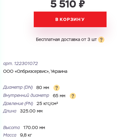
5 510 ₽
В КОРЗИНУ
Электронная почта
Электронная почта
Имя
Бесплатная доставка от 3 шт
Город
Город
Номер телефона
Комментарий
арт.
122301072
Cоглашаюсь на обработку
персональных данных
ООО «Олбризсервис», Украина
ЗАГРУЗИТЬ
ОТПРАВИТЬ
Диаметр (DN)
80 мм
Файл с реквизитами огранизации (любой формат, макс. 20
Cоглашаюсь на обработку
персональных данных
МБ)
Внутренний диаметр
65 мм
ГОТОВО
Cоглашаюсь на обработку
персональных данных
Давление (РN)
25 кгс/см²
Длина
325.00 мм
ГОТОВО
Высота
170.00 мм
Масса
9,8 кг