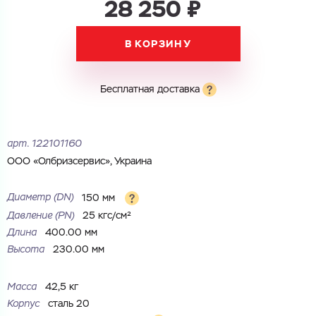
28 250 ₽
Электронная почта
В КОРЗИНУ
Электронная почта
Имя
Город
Бесплатная доставка
Город
Номер телефона
Комментарий
арт.
122101160
Cоглашаюсь на обработку
персональных данных
ООО «Олбризсервис», Украина
ЗАГРУЗИТЬ
ОТПРАВИТЬ
Файл с реквизитами огранизации (любой формат, макс. 20
Cоглашаюсь на обработку
персональных данных
Диаметр (DN)
150 мм
МБ)
ГОТОВО
Давление (РN)
25 кгс/см²
Cоглашаюсь на обработку
персональных данных
Длина
400.00 мм
Высота
230.00 мм
ГОТОВО
Масса
42,5 кг
Корпус
сталь 20