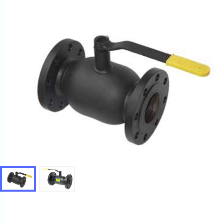
Ваш запрос
Перечислите товары, которые вас интересуют
и укажите какую информацию вы хотите по ним
получить. Мы свяжемся с вами в ближайшее время.
Купить как физ. лицо
Запросить КП
Купить как юр. лицо
Запросить Счёт
Имя
Имя
Номер телефона
Номер телефона