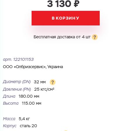
3 130 ₽
Электронная почта
В КОРЗИНУ
Электронная почта
Имя
Город
Бесплатная доставка от 4 шт
Город
Номер телефона
Комментарий
арт.
122101153
Cоглашаюсь на обработку
персональных данных
ООО «Олбризсервис», Украина
ЗАГРУЗИТЬ
ОТПРАВИТЬ
Файл с реквизитами огранизации (любой формат, макс. 20
Cоглашаюсь на обработку
персональных данных
Диаметр (DN)
32 мм
МБ)
ГОТОВО
Давление (РN)
25 кгс/см²
Cоглашаюсь на обработку
персональных данных
Длина
180.00 мм
Высота
115.00 мм
ГОТОВО
Масса
5,4 кг
Корпус
сталь 20