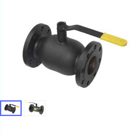
Ваш запрос
Перечислите товары, которые вас интересуют
и укажите какую информацию вы хотите по ним
получить. Мы свяжемся с вами в ближайшее время.
Купить как физ. лицо
Запросить КП
Купить как юр. лицо
Запросить Счёт
Имя
Имя
Номер телефона
Номер телефона