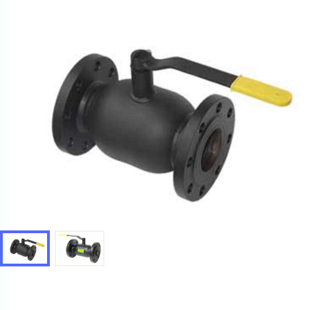
Ваш запрос
Перечислите товары, которые вас интересуют
и укажите какую информацию вы хотите по ним
получить. Мы свяжемся с вами в ближайшее время.
Купить как физ. лицо
Запросить КП
Купить как юр. лицо
Запросить Счёт
Имя
Имя
Номер телефона
Номер телефона