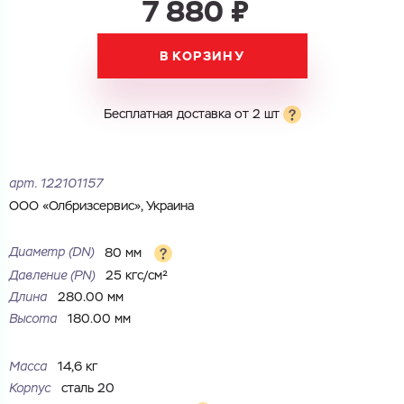
7 880 ₽
Электронная почта
В КОРЗИНУ
Электронная почта
Имя
Город
Бесплатная доставка от 2 шт
Город
Номер телефона
Комментарий
арт.
122101157
Cоглашаюсь на обработку
персональных данных
ООО «Олбризсервис», Украина
ЗАГРУЗИТЬ
ОТПРАВИТЬ
Файл с реквизитами огранизации (любой формат, макс. 20
Cоглашаюсь на обработку
персональных данных
Диаметр (DN)
80 мм
МБ)
ГОТОВО
Давление (РN)
25 кгс/см²
Cоглашаюсь на обработку
персональных данных
Длина
280.00 мм
Высота
180.00 мм
ГОТОВО
Масса
14,6 кг
Корпус
сталь 20