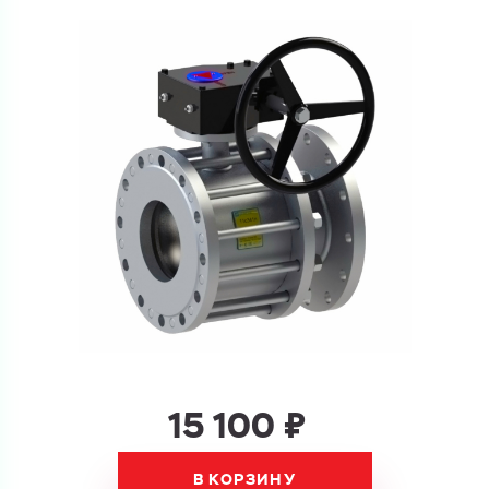
Ваш запрос
Перечислите товары, которые вас интересуют
и укажите какую информацию вы хотите по ним
получить. Мы свяжемся с вами в ближайшее время.
Купить как физ. лицо
Запросить КП
Купить как юр. лицо
Запросить Счёт
Имя
Имя
Номер телефона
15 100 ₽
Номер телефона
В КОРЗИНУ