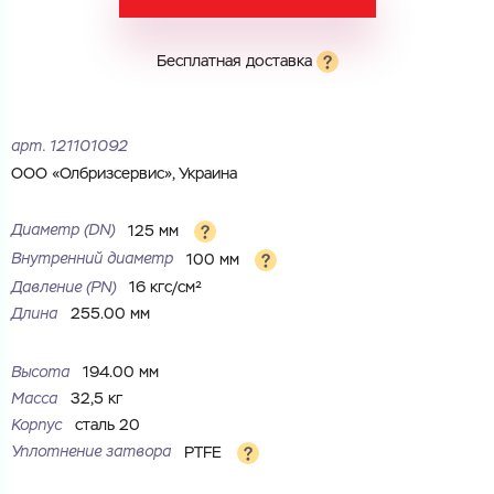
Электронная почта
Электронная почта
Имя
Бесплатная доставка
Город
Город
Номер телефона
арт.
121101092
ООО «Олбризсервис», Украина
Комментарий
Cоглашаюсь на обработку
персональных данных
ЗАГРУЗИТЬ
Диаметр (DN)
125 мм
ОТПРАВИТЬ
Внутренний диаметр
100 мм
Файл с реквизитами огранизации (любой формат, макс. 20
Cоглашаюсь на обработку
персональных данных
МБ)
Давление (РN)
16 кгс/см²
ГОТОВО
Длина
255.00 мм
Cоглашаюсь на обработку
персональных данных
ГОТОВО
Высота
194.00 мм
Масса
32,5 кг
Корпус
сталь 20
Уплотнение затвора
PTFE