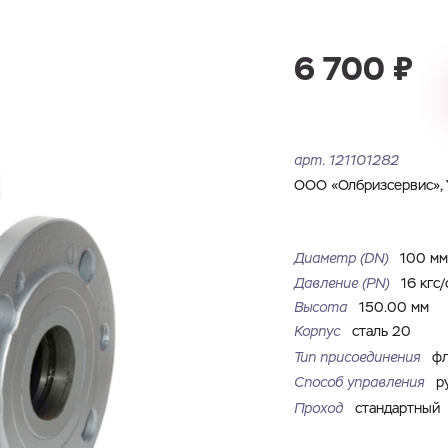
Имя
Номер телефона
Запросить КП
Запросить Счёт
6 700 ₽
Имя
Номер телефона
Электронная почта
Город
арт.
121101282
Электронная почта
Город
ООО «Олбризсервис», 
Комментарий
Файл с реквизитами огранизации (любой формат, макс. 20
Диаметр (DN)
100 м
ЗАГРУЗИТЬ
МБ)
Имя
Номер телефона
Давление (РN)
16 кгс/
Cоглашаюсь на обработку
персональных данных
Cоглашаюсь на обработку
персональных данных
Высота
150.00 мм
Корпус
сталь 20
Cоглашаюсь на обработку
персональных данных
ГОТОВО
ГОТОВО
Тип присоединения
ф
ОТПРАВИТЬ
Способ управления
р
Проход
стандартный