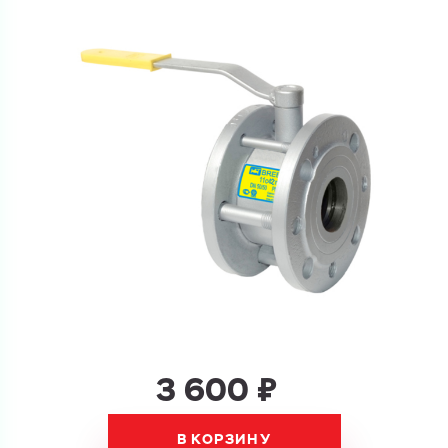
Ваш запрос
Перечислите товары, которые вас интересуют
и укажите какую информацию вы хотите по ним
получить. Мы свяжемся с вами в ближайшее время.
Купить как физ. лицо
Запросить КП
Купить как юр. лицо
Запросить Счёт
Имя
Имя
Номер телефона
3 600 ₽
Номер телефона
В КОРЗИНУ