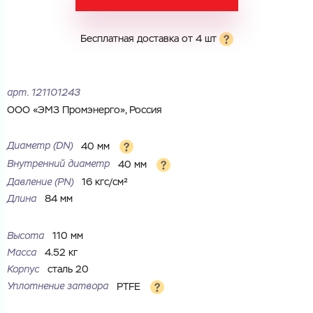
Электронная почта
Электронная почта
Имя
Бесплатная доставка от 4 шт
Город
Город
Номер телефона
арт.
121101243
ООО «ЭМЗ Промэнерго», Россия
Комментарий
Cоглашаюсь на обработку
персональных данных
ЗАГРУЗИТЬ
Диаметр (DN)
40 мм
ОТПРАВИТЬ
Внутренний диаметр
40 мм
Файл с реквизитами огранизации (любой формат, макс. 20
Cоглашаюсь на обработку
персональных данных
МБ)
Давление (РN)
16 кгс/см²
ГОТОВО
Длина
84 мм
Cоглашаюсь на обработку
персональных данных
ГОТОВО
Высота
110 мм
Масса
4.52 кг
Корпус
сталь 20
Уплотнение затвора
PTFE