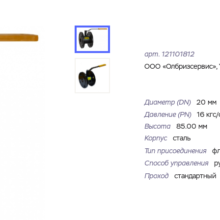
Имя
Номер телефона
Запросить КП
Запросить Счёт
Имя
Номер телефона
арт.
121101812
Электронная почта
Город
ООО «Олбризсервис», 
Электронная почта
Город
Комментарий
Диаметр (DN)
20 мм
Давление (РN)
16 кгс/
Файл с реквизитами огранизации (любой формат, макс. 20
Высота
85.00 мм
ЗАГРУЗИТЬ
МБ)
Имя
Номер телефона
Корпус
сталь
Cоглашаюсь на обработку
персональных данных
Cоглашаюсь на обработку
персональных данных
Тип присоединения
ф
Способ управления
р
Cоглашаюсь на обработку
персональных данных
ГОТОВО
ГОТОВО
Проход
стандартный
ОТПРАВИТЬ