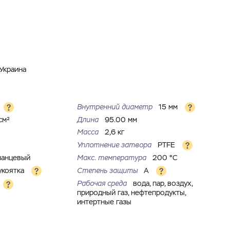
Украина
Внутренний диаметр
15 мм
см²
Длина
95.00 мм
Масса
2,6 кг
Уплотнение затвора
PTFE
ланцевый
Макс. температура
200 °С
укоятка
Степень защиты
A
Рабочая среда
вода, пар, воздух,
природный газ, нефтепродукты,
интертные газы