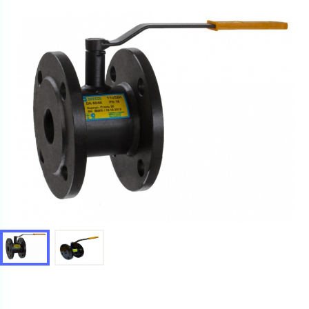
Ваш запрос
Перечислите товары, которые вас интересуют
и укажите какую информацию вы хотите по ним
получить. Мы свяжемся с вами в ближайшее время.
Купить как физ. лицо
Запросить КП
Купить как юр. лицо
Запросить Счёт
Имя
Имя
Номер телефона
Номер телефона
Электронная почта