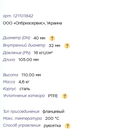
Электронная почта
Имя
Город
арт.
121101842
Город
Номер телефона
ООО «Олбризсервис», Украина
Комментарий
Диаметр (DN)
40 мм
Cоглашаюсь на обработку
персональных данных
Внутренний диаметр
32 мм
ЗАГРУЗИТЬ
Давление (РN)
16 кгс/см²
ОТПРАВИТЬ
Длина
105.00 мм
Файл с реквизитами огранизации (любой формат, макс. 20
Cоглашаюсь на обработку
персональных данных
МБ)
ГОТОВО
Cоглашаюсь на обработку
персональных данных
Высота
110.00 мм
Масса
4,6 кг
ГОТОВО
Корпус
сталь
Уплотнение затвора
PTFE
Тип присоединения
фланцевый
Макс. температура
200 °С
Способ управления
рукоятка