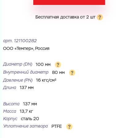
Электронная почта
Электронная почта
Имя
Бесплатная доставка от 2 шт
Город
Город
Номер телефона
арт.
121100282
ООО «Темпер», Россия
Комментарий
Cоглашаюсь на обработку
персональных данных
ЗАГРУЗИТЬ
Диаметр (DN)
100 мм
ОТПРАВИТЬ
Внутренний диаметр
80 мм
Файл с реквизитами огранизации (любой формат, макс. 20
Cоглашаюсь на обработку
персональных данных
МБ)
Давление (РN)
16 кгс/см²
ГОТОВО
Длина
137 мм
Cоглашаюсь на обработку
персональных данных
ГОТОВО
Высота
137 мм
Масса
13,7 кг
Корпус
сталь 20
Уплотнение затвора
PTFE