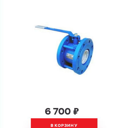
Ваш запрос
Перечислите товары, которые вас интересуют
и укажите какую информацию вы хотите по ним
получить. Мы свяжемся с вами в ближайшее время.
Купить как физ. лицо
Запросить КП
Купить как юр. лицо
Запросить Счёт
Имя
Имя
Номер телефона
6 700 ₽
Номер телефона
В КОРЗИНУ